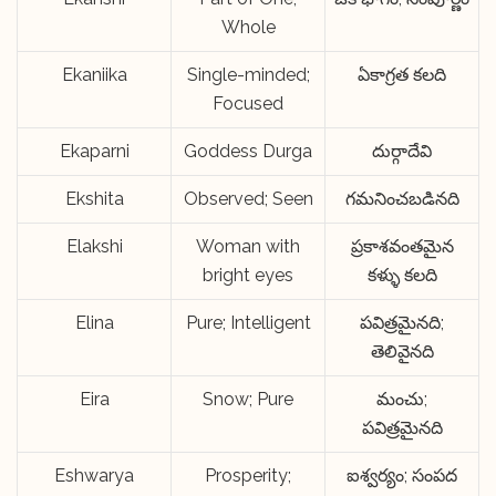
Whole
Ekaniika
Single-minded;
ఏకాగ్రత కలది
Focused
Ekaparni
Goddess Durga
దుర్గాదేవి
Ekshita
Observed; Seen
గమనించబడినది
Elakshi
Woman with
ప్రకాశవంతమైన
bright eyes
కళ్ళు కలది
Elina
Pure; Intelligent
పవిత్రమైనది;
తెలివైనది
Eira
Snow; Pure
మంచు;
పవిత్రమైనది
Eshwarya
Prosperity;
ఐశ్వర్యం; సంపద