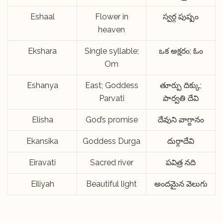
Eshaal
Flower in
స్వర్గ పుష్పం
heaven
Ekshara
Single syllable;
ఒక అక్షరం; ఓం
Om
Eshanya
East; Goddess
తూర్పు దిక్కు;
Parvati
పార్వతి దేవి
Elisha
God’s promise
దేవుని వాగ్దానం
Ekansika
Goddess Durga
దుర్గాదేవి
Eiravati
Sacred river
పవిత్ర నది
Eiliyah
Beautiful light
అందమైన వెలుగు