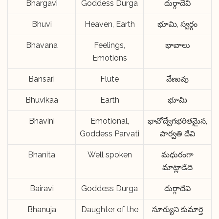
Bhargavi
Goddess Durga
దుర్గాదేవి
Bhuvi
Heaven, Earth
భూమి, స్వర్గం
Bhavana
Feelings,
భావాలు
Emotions
Bansari
Flute
వేణువు
Bhuvikaa
Earth
భూమి
Bhavini
Emotional,
భావోద్వేగభరితమైన,
Goddess Parvati
పార్వతి దేవి
Bhanita
Well spoken
మధురంగా
మాట్లాడేది
Bairavi
Goddess Durga
దుర్గాదేవి
Bhanuja
Daughter of the
సూర్యుని కుమార్తె