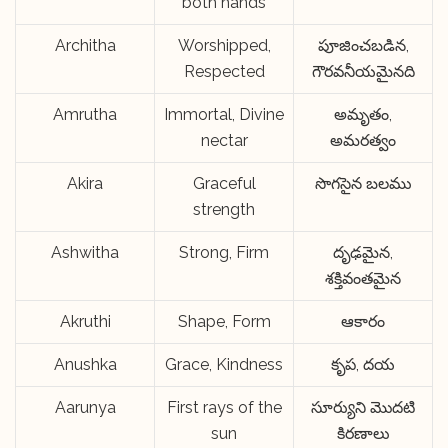
both hands
Architha
Worshipped,
పూజించబడిన,
Respected
గౌరవనీయమైనది
Amrutha
Immortal, Divine
అమృతం,
nectar
అమరత్వం
Akira
Graceful
సొగసైన బలము
strength
Ashwitha
Strong, Firm
దృఢమైన,
శక్తివంతమైన
Akruthi
Shape, Form
ఆకారం
Anushka
Grace, Kindness
కృప, దయ
Aarunya
First rays of the
సూర్యుని మొదటి
sun
కిరణాలు