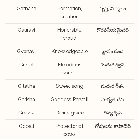
Gathana
Formation,
సృష్టి, నిర్మాణం
creation
Gauravi
Honorable,
గౌరవనీయమైనది
proud
Gyanavi
Knowledgeable
జ్ఞానం కలది
Gunjal
Melodious
మధుర ధ్వని
sound
Gitaliha
Sweet song
మధుర గీతం
Garisha
Goddess Parvati
పార్వతి దేవి
Gresha
Divine grace
దివ్య కృప
Gopali
Protector of
గోవులను కాపాడేది
cows