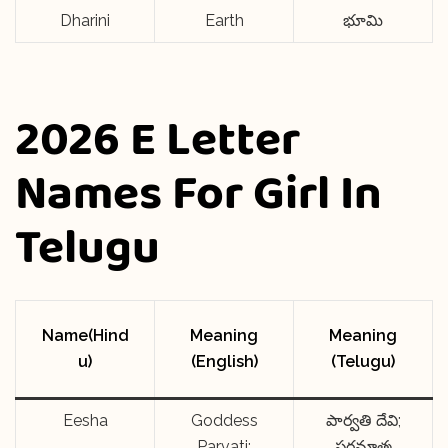
Dharini
Earth
భూమి
2026 E Letter
Names For Girl In
Telugu
Name(Hind
Meaning
Meaning
u)
(English)
(Telugu)
Eesha
Goddess
పార్వతి దేవి;
Parvati;
పరమాత్మ