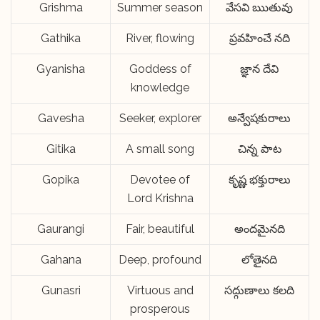
Grishma
Summer season
వేసవి ఋతువు
Gathika
River, flowing
ప్రవహించే నది
Gyanisha
Goddess of
జ్ఞాన దేవి
knowledge
Gavesha
Seeker, explorer
అన్వేషకురాలు
Gitika
A small song
చిన్న పాట
Gopika
Devotee of
కృష్ణ భక్తురాలు
Lord Krishna
Gaurangi
Fair, beautiful
అందమైనది
Gahana
Deep, profound
లోతైనది
Gunasri
Virtuous and
సద్గుణాలు కలది
prosperous