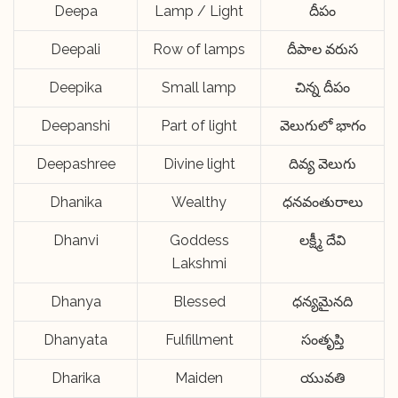
Deepa
Lamp / Light
దీపం
Deepali
Row of lamps
దీపాల వరుస
Deepika
Small lamp
చిన్న దీపం
Deepanshi
Part of light
వెలుగులో భాగం
Deepashree
Divine light
దివ్య వెలుగు
Dhanika
Wealthy
ధనవంతురాలు
Dhanvi
Goddess
లక్ష్మీ దేవి
Lakshmi
Dhanya
Blessed
ధన్యమైనది
Dhanyata
Fulfillment
సంతృప్తి
Dharika
Maiden
యువతి