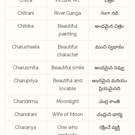
Chitra
Picture, Art
చిత్రం
Chitrani
River Ganga
గంగా నది
Chitrika
Beautiful
అందమైన చిత్రం
painting
Charusheela
Beautiful
మంచి స్వభావం
character
Charusmita
Beautiful smile
అందమైన నవ్వు
Charupriya
Beautiful and
అందమైన మరియు
lovable
ప్రియమైనది
Chandrima
Moonlight
చంద్ర కాంతి
Chandrani
Wife of Moon
చంద్రుని భార్య
Charanya
One who
రక్షించే వ్యక్తి