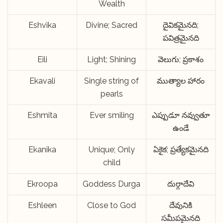
Wealth
Eshvika
Divine; Sacred
దైవికమైనది;
పవిత్రమైనది
Eili
Light; Shining
వెలుగు; ప్రకాశం
Ekavali
Single string of
ముత్యాల హారం
pearls
Eshmita
Ever smiling
ఎప్పుడూ నవ్వుతూ
ఉండే
Ekanika
Unique; Only
ఏకైక; ప్రత్యేకమైనది
child
Ekroopa
Goddess Durga
దుర్గాదేవి
Eshleen
Close to God
దేవునికి
సమీపమైనది