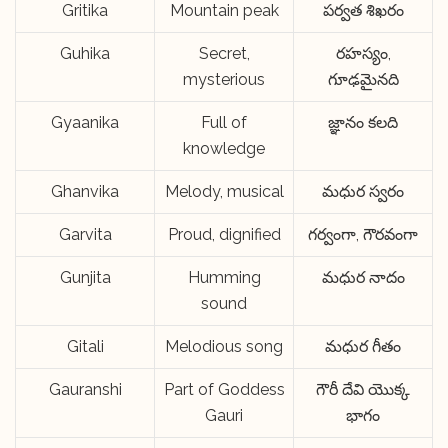
Gritika
Mountain peak
పర్వత శిఖరం
Guhika
Secret,
రహస్యం,
mysterious
గూఢమైనది
Gyaanika
Full of
జ్ఞానం కలది
knowledge
Ghanvika
Melody, musical
మధుర స్వరం
Garvita
Proud, dignified
గర్వంగా, గౌరవంగా
Gunjita
Humming
మధుర నాదం
sound
Gitali
Melodious song
మధుర గీతం
Gauranshi
Part of Goddess
గౌరీ దేవి యొక్క
Gauri
భాగం