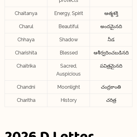
protects
Chaitanya
Energy, Spirit
ఆత్మశక్తి
Charul
Beautiful
అందమైనది
Chhaya
Shadow
నీడ
Charishita
Blessed
ఆశీర్వదించబడినది
Chaitrika
Sacred,
పవిత్రమైనది
Auspicious
Chandni
Moonlight
చంద్రకాంతి
Charitha
History
చరిత్ర
2026 D Letter