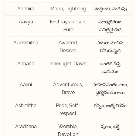
Aadhira
Moon, Lightning
చంద్రుడు, మెరుపు
Aavya
First rays of sun,
సూర్యకిరణం,
Pure
పవిత్రమైనది
Apekshitha
Awaited,
ఎదురుచూసిన,
Desired
కోరుకున్నది
Aahana
Inner light, Dawn
అంతర దీప్తి,
ఉదయం
Aarini
Adventurous,
సాహసవంతురాలు,
Brave
ధైర్యవంతురాలు
Ashmitha
Pride, Self-
గర్వం, ఆత్మగౌరవం
respect
Aradhana
Worship,
పూజ, భక్తి
Devotion