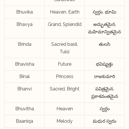
Bhuvika
Heaven, Earth
స్వర్గం, భూమి
Bhavya
Grand, Splendid
అద్భుతమైన,
మహిమాన్వితమైన
Brinda
Sacred basil,
తులసి
Tulsi
Bhavisha
Future
భవిష్యత్తు
Binal
Princess
రాజకుమారి
Bhanvi
Sacred, Bright
పవిత్రమైన,
ప్రకాశవంతమైన
Bhuvitha
Heaven
స్వర్గం
Baaniqa
Melody
మధుర స్వరం