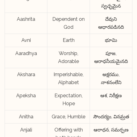
స్వచ్ఛమైన
Aashrita
Dependent on
దేవుని
God
ఆధారపడినది
Avni
Earth
భూమి
Aaradhya
Worship,
పూజ,
Adorable
ఆరాధనీయమైనది
Akshara
Imperishable,
అక్షరము,
Alphabet
నాశనంలేని
Apeksha
Expectation,
ఆశ, నిరీక్షణ
Hope
Anitha
Grace, Humble
సౌందర్యం, వినమ్రత
Anjali
Offering with
ఆరాధన, సమర్పణ