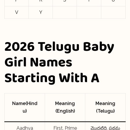
V
Y
2026 Telugu Baby
Girl Names
Starting With A
Name(Hind
Meaning
Meaning
u)
(English)
(Telugu)
Aadhya
First, Prime
మొదటిది, ప్రథమ