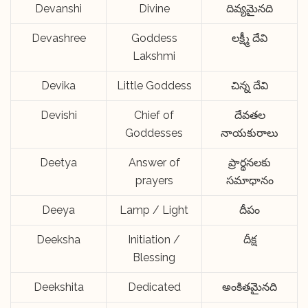
Devanshi
Divine
దివ్యమైనది
Devashree
Goddess
లక్ష్మీ దేవి
Lakshmi
Devika
Little Goddess
చిన్న దేవి
Devishi
Chief of
దేవతల
Goddesses
నాయకురాలు
Deetya
Answer of
ప్రార్థనలకు
prayers
సమాధానం
Deeya
Lamp / Light
దీపం
Deeksha
Initiation /
దీక్ష
Blessing
Deekshita
Dedicated
అంకితమైనది