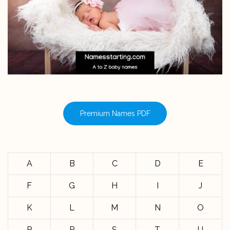
Premium Names PDF
A
B
C
D
E
F
G
H
I
J
K
L
M
N
O
P
R
S
T
U