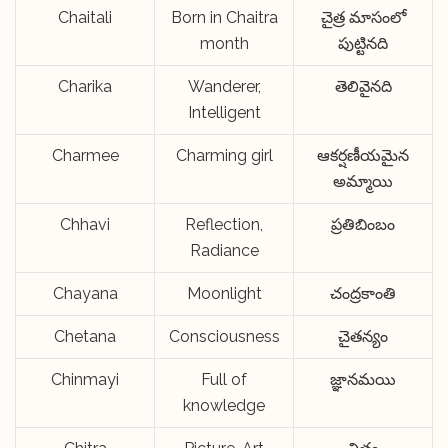
Chaitali
Born in Chaitra
చైత్ర మాసంలో
month
పుట్టినది
Charika
Wanderer,
తెలివైనది
Intelligent
Charmee
Charming girl
ఆకర్షణీయమైన
అమ్మాయి
Chhavi
Reflection,
ప్రతిబింబం
Radiance
Chayana
Moonlight
చంద్రకాంతి
Chetana
Consciousness
చైతన్యం
Chinmayi
Full of
జ్ఞానమయి
knowledge