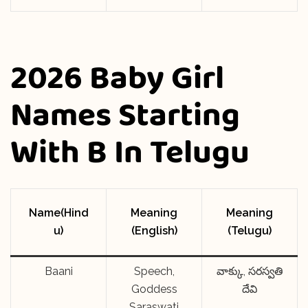
2026 Baby Girl
Names Starting
With B In Telugu
Name(Hind
Meaning
Meaning
u)
(English)
(Telugu)
Baani
Speech,
వాక్కు, సరస్వతి
Goddess
దేవి
Saraswati