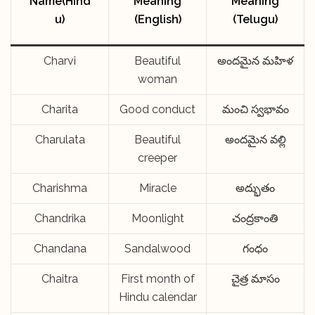
Name(Hind
Meaning
Meaning
u)
(English)
(Telugu)
Charvi
Beautiful
అందమైన మహిళ
woman
Charita
Good conduct
మంచి స్వభావం
Charulata
Beautiful
అందమైన వల్లి
creeper
Charishma
Miracle
అద్భుతం
Chandrika
Moonlight
చంద్రకాంతి
Chandana
Sandalwood
గంధం
Chaitra
First month of
చైత్ర మాసం
Hindu calendar