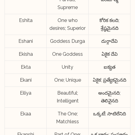
Supreme
Eshita
One who
కోరిక కలది;
desires; Superior
శ్రేష్ఠమైనది
Eshani
Goddess Durga
దుర్గాదేవి
Ekisha
One Goddess
ఏకైక దేవి
Ekta
Unity
ఐక్యత
Ekani
One; Unique
ఏకైక; ప్రత్యేకమైనది
Eiliya
Beautiful;
అందమైనది;
Intelligent
తెలివైనది
Ekaa
The One;
ఒక్కటే; సాటిలేనిది
Matchless
Ekanshi
Part of One;
ఒక భాగం; సంపూర్ణం