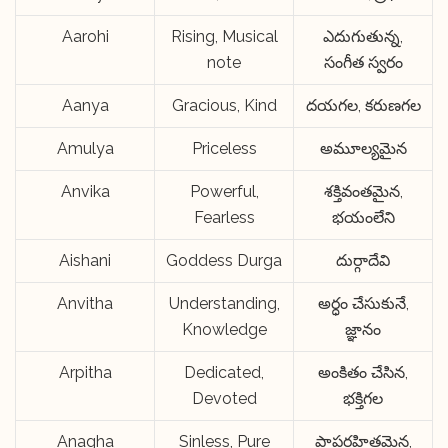
Aarohi
Rising, Musical
ఎదుగుతున్న,
note
సంగీత స్వరం
Aanya
Gracious, Kind
దయగల, కరుణగల
Amulya
Priceless
అమూల్యమైన
Anvika
Powerful,
శక్తివంతమైన,
Fearless
భయంలేని
Aishani
Goddess Durga
దుర్గాదేవి
Anvitha
Understanding,
అర్ధం చేసుకునే,
Knowledge
జ్ఞానం
Arpitha
Dedicated,
అంకితం చేసిన,
Devoted
భక్తిగల
Anagha
Sinless, Pure
పాపరహితమైన,