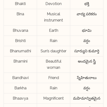
Bhakti
Devotion
భక్తి
Bina
Musical
వాద్య పరికరం
instrument
Bhuvana
Earth
భూమి
Brishti
Rain
వర్షం
Bhanumathi
Sun’s daughter
సూర్యుని కుమార్తె
Bhamini
Beautiful
అందమైన స్త్రీ
woman
Bandhavi
Friend
స్నేహితురాలు
Barkha
Rain
వర్షం
Bhaavya
Magnificent
మహిమాన్వితమైన