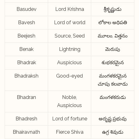
Basudev
Lord Krishna
శ్రీకృష్ణుడు
Bavesh
Lord of world
లోకాల అధిపతి
Beejesh
Source, Seed
మూలం, విత్తనం
Benak
Lightning
మెరుపు
Bhadrak
Auspicious
శుభకరమైన
Bhadraksh
Good-eyed
మంగళకరమైన
చూపు కలవాడు
Bhadran
Noble,
మంగళకరుడు
Auspicious
Bhadresh
Lord of fortune
అదృష్ట ప్రభువు
Bhairavnath
Fierce Shiva
ఉగ్ర శివుడు