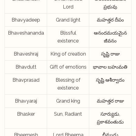
Lord
ప్రభువు
Bhavyadeep
Grand light
మహత్తర దీపం
Bhaveshananda
Blissful
ఆనందమయమైన
existence
జీవనం
Bhaveshraj
King of creation
సృష్టి రాజు
Bhavdutt
Gift of emotions
భావాల బహుమతి
Bhavprasad
Blessing of
సృష్టి ఆశీర్వాదం
existence
Bhavyaraj
Grand king
మహత్తర రాజు
Bhasker
Sun, Radiant
సూర్యుడు,
ప్రకాశవంతుడు
Bheemesh
Lord Bheema
భీముడు