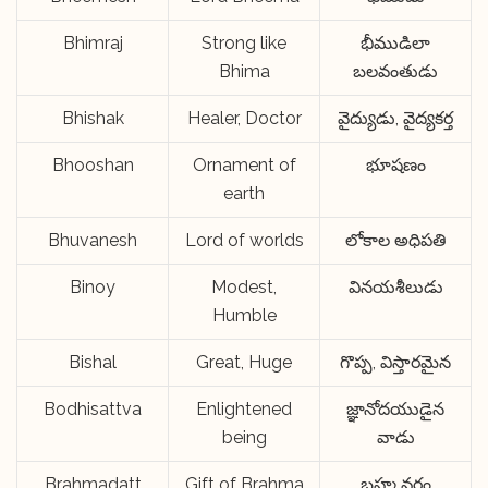
Bhimraj
Strong like
భీముడిలా
Bhima
బలవంతుడు
Bhishak
Healer, Doctor
వైద్యుడు, వైద్యకర్త
Bhooshan
Ornament of
భూషణం
earth
Bhuvanesh
Lord of worlds
లోకాల అధిపతి
Binoy
Modest,
వినయశీలుడు
Humble
Bishal
Great, Huge
గొప్ప, విస్తారమైన
Bodhisattva
Enlightened
జ్ఞానోదయుడైన
being
వాడు
Brahmadatt
Gift of Brahma
బ్రహ్మ వరం