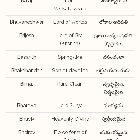
Balaji
Lord
వెంకటేశ్వరుడు
Venkateswara
Bhuvaneshwar
Lord of worlds
లోకాల అధిపతి
Brijesh
Lord of Braj
బ్రజ్ యొక్క అధిపతి
(Krishna)
(కృష్ణుడు)
Basanth
Spring-like
వసంతంలా
Bhaktinandan
Son of devotee
భక్తుని కుమారుడు
Bimal
Pure, Clean
స్వచ్ఛమైన,
నిర్మలమైన
Bhargya
Lord Surya
సూర్యుడు
Bhuvik
Heavenly, Divine
స్వర్గీయమైన
Bhairav
Fierce form of
భయంకరమైన