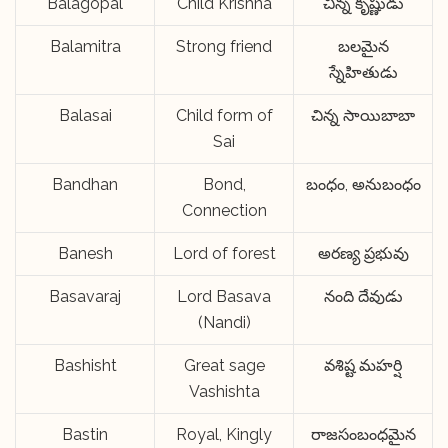
Balagopal
Child Krishna
చిన్న కృష్ణుడు
Balamitra
Strong friend
బలమైన
స్నేహితుడు
Balasai
Child form of
చిన్న సాయిబాబా
Sai
Bandhan
Bond,
బంధం, అనుబంధం
Connection
Banesh
Lord of forest
అరణ్య ప్రభువు
Basavaraj
Lord Basava
నంది దేవుడు
(Nandi)
Bashisht
Great sage
వశిష్ట మహర్షి
Vashishta
Bastin
Royal, Kingly
రాజసంబంధమైన