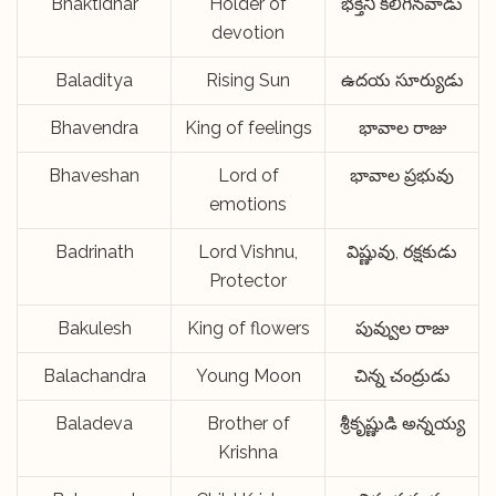
Bhaktidhar
Holder of
భక్తిని కలిగినవాడు
devotion
Baladitya
Rising Sun
ఉదయ సూర్యుడు
Bhavendra
King of feelings
భావాల రాజు
Bhaveshan
Lord of
భావాల ప్రభువు
emotions
Badrinath
Lord Vishnu,
విష్ణువు, రక్షకుడు
Protector
Bakulesh
King of flowers
పువ్వుల రాజు
Balachandra
Young Moon
చిన్న చంద్రుడు
Baladeva
Brother of
శ్రీకృష్ణుడి అన్నయ్య
Krishna