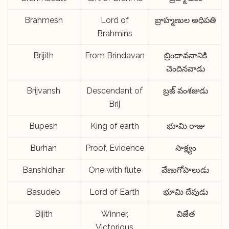
Brahmesh
Lord of
బ్రాహ్మణుల అధిపతి
Brahmins
Brijith
From Brindavan
బ్రిందావనానికి
చెందినవాడు
Brijvansh
Descendant of
బ్రజ్ వంశజుడు
Brij
Bupesh
King of earth
భూమి రాజు
Burhan
Proof, Evidence
సాక్ష్యం
Banshidhar
One with flute
వేణుగోపాలుడు
Basudeb
Lord of Earth
భూమి దేవుడు
Bijith
Winner,
విజేత
Victorious