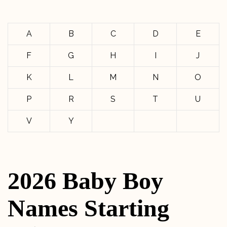
A
B
C
D
E
F
G
H
I
J
K
L
M
N
O
P
R
S
T
U
V
Y
2026 Baby Boy
Names Starting