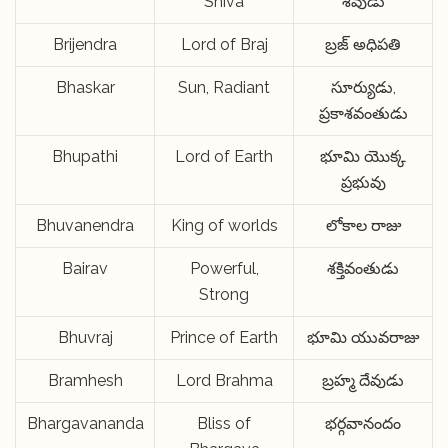
Shiva
శివుడు
Brijendra
Lord of Braj
బ్రజ్ అధిపతి
Bhaskar
Sun, Radiant
సూర్యుడు,
ప్రకాశవంతుడు
Bhupathi
Lord of Earth
భూమి యొక్క
ప్రభువు
Bhuvanendra
King of worlds
లోకాల రాజు
Bairav
Powerful,
శక్తివంతుడు
Strong
Bhuvraj
Prince of Earth
భూమి యువరాజు
Bramhesh
Lord Brahma
బ్రహ్మ దేవుడు
Bhargavananda
Bliss of
భర్గవానందం