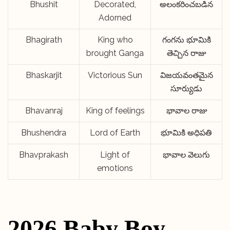
Bhushit
Decorated,
అలంకరించబడిన
Adorned
Bhagirath
King who
గంగను భూమికి
brought Ganga
తెచ్చిన రాజు
Bhaskarjit
Victorious Sun
విజయవంతమైన
సూర్యుడు
Bhavanraj
King of feelings
భావాల రాజు
Bhushendra
Lord of Earth
భూమికి అధిపతి
Bhavprakash
Light of
భావాల వెలుగు
emotions
2026 Baby Boy