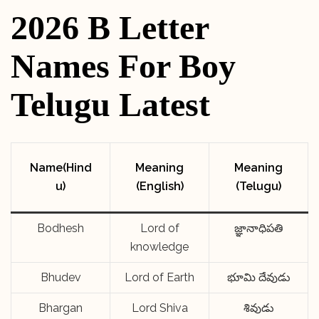
2026 B Letter
Names For Boy
Telugu Latest
Name(Hind
Meaning
Meaning
u)
(English)
(Telugu)
Bodhesh
Lord of
జ్ఞానాధిపతి
knowledge
Bhudev
Lord of Earth
భూమి దేవుడు
Bhargan
Lord Shiva
శివుడు