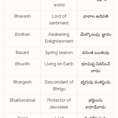
world
Bhavesh
Lord of
భావాల అధిపతి
sentiment
Bodhan
Awakening,
మేల్కొలుపు, జ్ఞానం
Enlightenment
Basant
Spring season
వసంత ఋతువు
Bhuvith
Living on Earth
భూమిపై నివసించే
వాడు
Bhargesh
Descendant of
భృగువు వంశస్థుడు
Bhrigu
Bhaktavatsal
Protector of
భక్తులను
devotees
కాపాడేవాడు