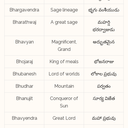
Bhargavendra
Sage lineage
భృగు వంశీయుడు
Bharathwaj
A great sage
మహర్షి
భరద్వాజుడు
Bhavyan
Magnificent,
అద్భుతమైన
Grand
Bhojaraj
King of meals
భోజనరాజు
Bhubanesh
Lord of worlds
లోకాల ప్రభువు
Bhudhar
Mountain
పర్వతం
Bhanujit
Conqueror of
సూర్య విజేత
Sun
Bhavyendra
Great Lord
మహా ప్రభువు