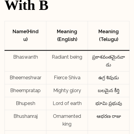
With B
Name(Hind
Meaning
Meaning
u)
(English)
(Telugu)
Bhaswanth
Radiant being
ప్రకాశవంతమైనవా
డు
Bheemeshwar
Fierce Shiva
ఉగ్ర శివుడు
Bheempratap
Mighty glory
బలమైన కీర్తి
Bhupesh
Lord of earth
భూమి ప్రభువు
Bhushanraj
Ornamented
ఆభరణ రాజు
king