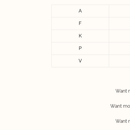
A
F
K
P
V
Want m
Want mor
Want m