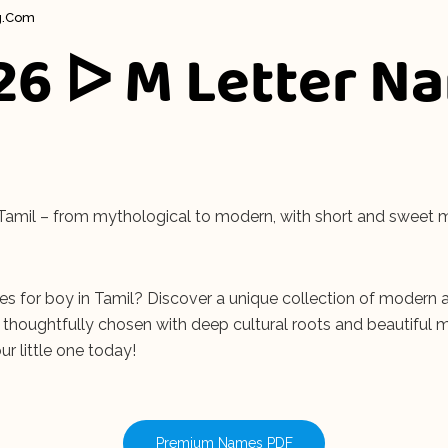
g.com
26 ᐅ M Letter N
Tamil – from mythological to modern, with short and sweet me
es for boy in Tamil? Discover a unique collection of modern 
thoughtfully chosen with deep cultural roots and beautiful me
ur little one today!
Premium Names PDF