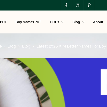
 PDF
Boy Names PDF
PDF’s
Blog
About
e
Blog
Blog
Latest 2026 ᐅ M Letter Names For Boy 