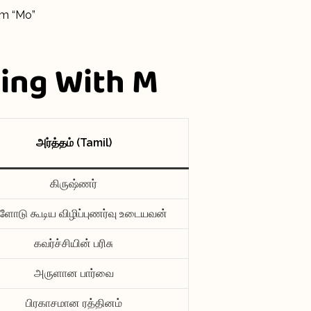
om “Mo”
ing With M
அர்த்தம் (Tamil)
கிருஷ்ணர்
ளோடு கூடிய விழிப்புணர்வு உடையவன்
கவர்ச்சியின் பரிசு
அருளான பார்வை
பிரகாசமான ரத்தினம்