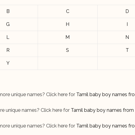
B
C
D
G
H
I
L
M
N
R
S
T
Y
ore unique names? Click here for
Tamil baby boy names fr
e unique names? Click here for
Tamil baby boy names from 
ore unique names? Click here for
Tamil baby boy names fr