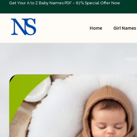
Get Your A to Z Baby Names PDF – 67% Special Offer Now
Home
Girl Names
Hom