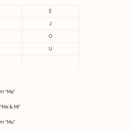
E
J
O
U
om “Ma”
“Me & Mi”
om “Mu”