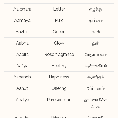
Aakshara
Letter
எழுத்து
Aamaya
Pure
தூய்மை
Aazhini
Ocean
கடல்
Aabha
Glow
ஒளி
Aabira
Rose fragrance
ரோஜா மணம்
Aafiya
Healthy
ஆரோக்கியம்
Aanandhi
Happiness
ஆனந்தம்
Aahuti
Offering
அர்ப்பணம்
Ahalya
Pure woman
தூய்மைமிக்க
பெண்
Aamrina
Princess
இளவரசி