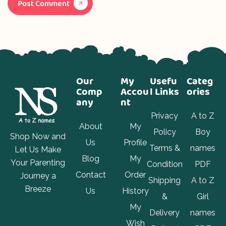
Post Comment
Our
My
Usefu
Categ
Comp
Accou
l Links
ories
any
nt
Privacy
A to Z
About
My
Policy
Boy
Shop Now and
Us
Profile
Terms &
names
Let Us Make
Blog
My
Your Parenting
Condition
PDF
Contact
Order
Journey a
Shipping
A to Z
Breeze
Us
History
&
Girl
My
Delivery
names
Wish