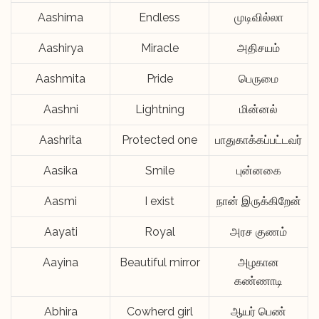
Aashima
Endless
முடிவில்லா
Aashirya
Miracle
அதிசயம்
Aashmita
Pride
பெருமை
Aashni
Lightning
மின்னல்
Aashrita
Protected one
பாதுகாக்கப்பட்டவர்
Aasika
Smile
புன்னகை
Aasmi
I exist
நான் இருக்கிறேன்
Aayati
Royal
அரச குணம்
Aayina
Beautiful mirror
அழகான
கண்ணாடி
Abhira
Cowherd girl
ஆயர் பெண்