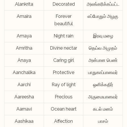
Alankrita
Decorated
அலங்கரிக்கப்பட்ட
Amaira
Forever
எப்போதும் அழகு
beautiful
Amaya
Night rain
இரவு மழை
Amritha
Divine nectar
தெய்வ அமுதம்
Anaya
Caring girl
அன்பான பெண்
Aanchalika
Protective
பாதுகாப்பானவர்
Aarchi
Ray of light
ஒளிக்கதிர்
Aareesha
Precious
அருமையானவர்
Aarnavi
Ocean heart
கடல் மனம்
Aashikaa
Affection
பாசம்