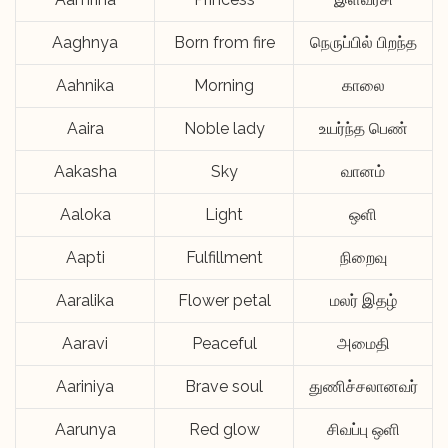
Aaghnya
Born from fire
நெருப்பில் பிறந்த
Aahnika
Morning
காலை
Aaira
Noble lady
உயர்ந்த பெண்
Aakasha
Sky
வானம்
Aaloka
Light
ஒளி
Aapti
Fulfillment
நிறைவு
Aaralika
Flower petal
மலர் இதழ்
Aaravi
Peaceful
அமைதி
Aariniya
Brave soul
துணிச்சலானவர்
Aarunya
Red glow
சிவப்பு ஒளி