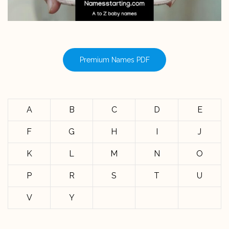
Premium Names PDF
A
B
C
D
E
F
G
H
I
J
K
L
M
N
O
P
R
S
T
U
V
Y