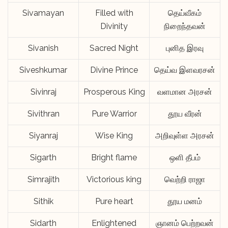
Sivamayan
Filled with
தெய்வீகம்
Divinity
நிறைந்தவன்
Sivanish
Sacred Night
புனித இரவு
Siveshkumar
Divine Prince
தெய்வ இளவரசன்
Sivinraj
Prosperous King
வளமான அரசன்
Sivithran
Pure Warrior
தூய வீரன்
Siyanraj
Wise King
அறிவுள்ள அரசன்
Sigarth
Bright flame
ஒளி தீபம்
Simrajith
Victorious king
வெற்றி ராஜா
Sithik
Pure heart
தூய மனம்
Sidarth
Enlightened
ஞானம் பெற்றவன்