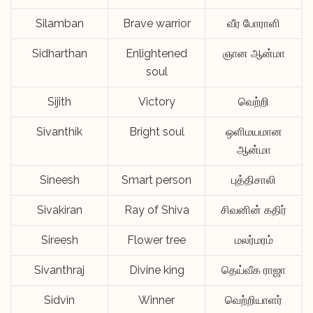
Silamban
Brave warrior
வீர போராளி
Sidharthan
Enlightened
ஞான ஆன்மா
soul
Sijith
Victory
வெற்றி
Sivanthik
Bright soul
ஒளிமயமான
ஆன்மா
Sineesh
Smart person
புத்திசாலி
Sivakiran
Ray of Shiva
சிவனின் கதிர்
Sireesh
Flower tree
மலர்மரம்
Sivanthraj
Divine king
தெய்வீக ராஜா
Sidvin
Winner
வெற்றியாளர்