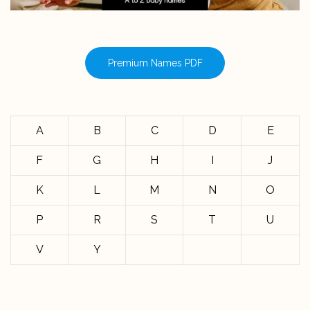
Premium Names PDF
A
B
C
D
E
F
G
H
I
J
K
L
M
N
O
P
R
S
T
U
V
Y