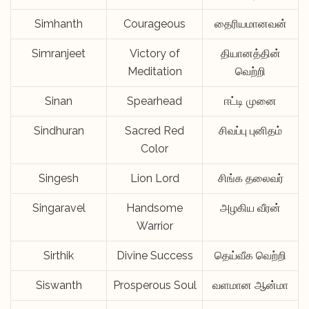
Simhanth
Courageous
தைரியமானவன்
Simranjeet
Victory of
தியானத்தின்
Meditation
வெற்றி
Sinan
Spearhead
ஈட்டி முனை
Sindhuran
Sacred Red
சிவப்பு புனிதம்
Color
Singesh
Lion Lord
சிங்க தலைவர்
Singaravel
Handsome
அழகிய வீரன்
Warrior
Sirthik
Divine Success
தெய்வீக வெற்றி
Siswanth
Prosperous Soul
வளமான ஆன்மா