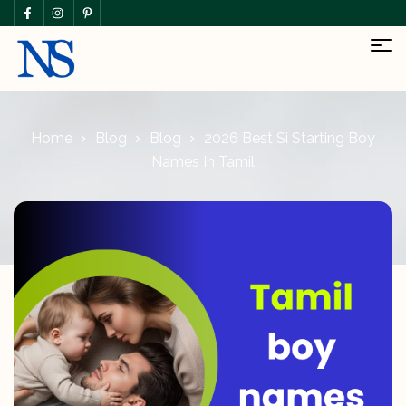
Home
Blog
Blog
2026 Best Si Starting Boy
Names In Tamil