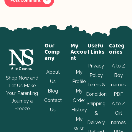
Post Comment
Our
My
Usefu
Categ
Comp
Accou
l Links
ories
any
nt
Privacy
A to Z
About
My
Policy
Boy
Shop Now and
Us
Profile
Terms &
names
Let Us Make
Blog
My
Your Parenting
Condition
PDF
Contact
Order
Journey a
Shipping
A to Z
Breeze
Us
History
&
Girl
My
Delivery
names
Wish
Refund
PDF