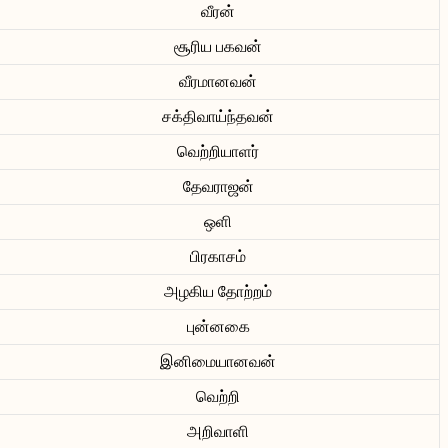
வீரன்
சூரிய பகவன்
வீரமானவன்
சக்திவாய்ந்தவன்
வெற்றியாளர்
தேவராஜன்
ஒளி
பிரகாசம்
அழகிய தோற்றம்
புன்னகை
இனிமையானவன்
வெற்றி
அறிவாளி