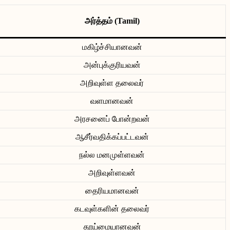
அர்த்தம் (Tamil)
மகிழ்ச்சியானவன்
அன்புக்குரியவன்
அறிவுள்ள தலைவர்
வளமானவன்
அரசனைப் போன்றவன்
ஆசீர்வதிக்கப்பட்டவன்
நல்ல மனமுள்ளவன்
அறிவுள்ளவன்
தைரியமானவன்
கடவுள்களின் தலைவர்
தூய்மையானவன்