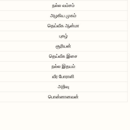
நல்ல வம்சம்
அழகிய முகம்
தெய்வீக ஆன்மா
புகழ்
சூரியன்
தெய்வீக இசை
நல்ல இதயம்
வீர போராளி
அறிவு
பொன்னானவன்