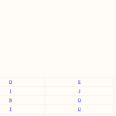
D
E
I
J
N
O
T
U