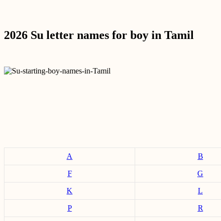
2026 Su letter names for boy in Tamil
A
B
F
G
K
L
P
R