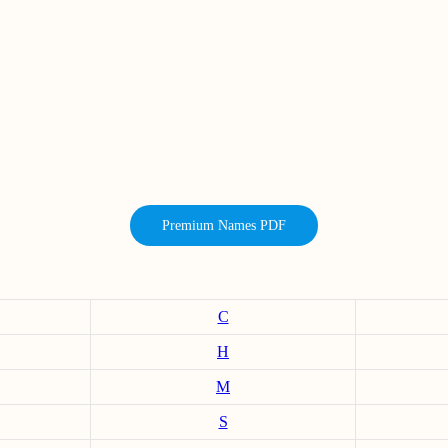
Premium Names PDF
C
H
M
S