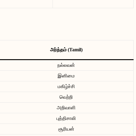
அர்த்தம் (Tamil)
நல்லவன்
இனிமை
மகிழ்ச்சி
வெற்றி
அறிவாளி
புத்திசாலி
சூரியன்