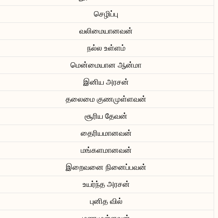
செழிப்பு
வலிமையானவன்
நல்ல உள்ளம்
மென்மையான ஆன்மா
இனிய அரசன்
தலைமை குணமுள்ளவன்
சூரிய தேவன்
தைரியமானவன்
மங்களமானவன்
இறைவனை நினைப்பவன்
உயர்ந்த அரசன்
புனித வில்