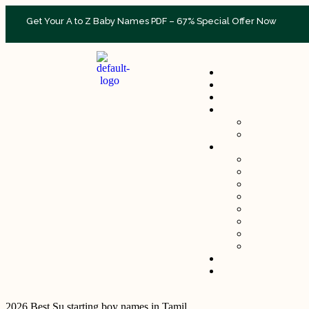
Get Your A to Z Baby Names PDF – 67% Special Offer Now
2026 Best Su starting boy names in Tamil