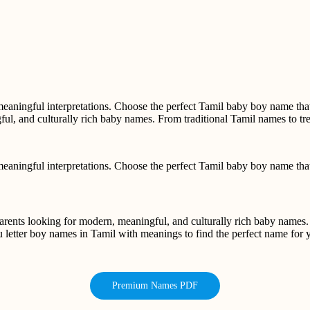
meaningful interpretations. Choose the perfect Tamil baby boy name th
l, and culturally rich baby names. From traditional Tamil names to t
meaningful interpretations. Choose the perfect Tamil baby boy name t
ents looking for modern, meaningful, and culturally rich baby names. 
 letter boy names in Tamil with meanings to find the perfect name for yo
Premium Names PDF